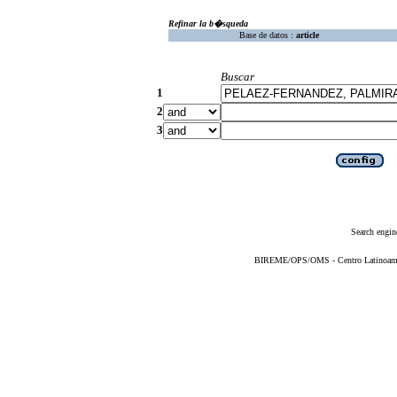
Refinar la b�squeda
Base de datos :
article
Buscar
1
2
3
Search engin
BIREME/OPS/OMS - Centro Latinoameric