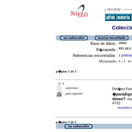
Colecció
Base de datos :
article
PELAEZ-
B�squeda :
Referencias encontradas :
refina
1
[
Mostrando:
1 .. 1
en el
p�gina 1 de 1
1 / 1
selecciona
Pel�ez-Fer
para imprimir
�paradigm
deseo?
.
rev
4702
resumen 
·
p�gina 1 de 1