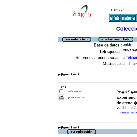
Colecció
Base de datos :
article
PENA SA
B�squeda :
Referencias encontradas :
refina
1
[
Mostrando:
1 .. 1
en el
p�gina 1 de 1
1 / 1
selecciona
Pe�a S�nche
Experienci
para imprimir
de atenci�
vol.22, no.
resumen 
·
p�gina 1 de 1