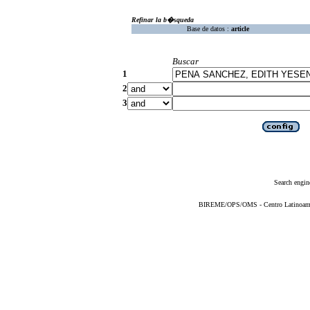
Refinar la b�squeda
Base de datos :
article
Buscar
1
2
3
Search engin
BIREME/OPS/OMS - Centro Latinoameric