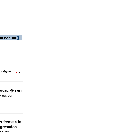
la p�gina
ducaci�n en
res
, Jun
 frente a la
egresados