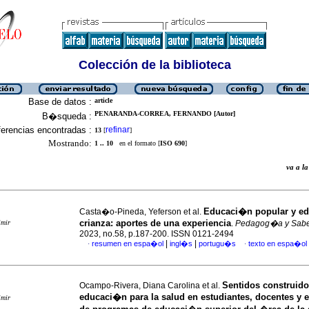
Colección de la biblioteca
Base de datos :
article
PENARANDA-CORREA, FERNANDO [Autor]
B�squeda :
erencias encontradas :
refinar
13
[
]
Mostrando:
1 .. 10
en el formato [
ISO 690
]
va a 
Educaci�n popular y e
Casta�o-Pineda, Yeferson et al.
crianza: aportes de una experiencia
imir
.
Pedagog�a y Sabe
2023, no.58, p.187-200. ISSN 0121-2494
|
|
resumen en espa�ol
ingl�s
portugu�s
texto en espa�ol
·
·
Sentidos construidos
Ocampo-Rivera, Diana Carolina et al.
educaci�n para la salud en estudiantes, docentes y 
imir