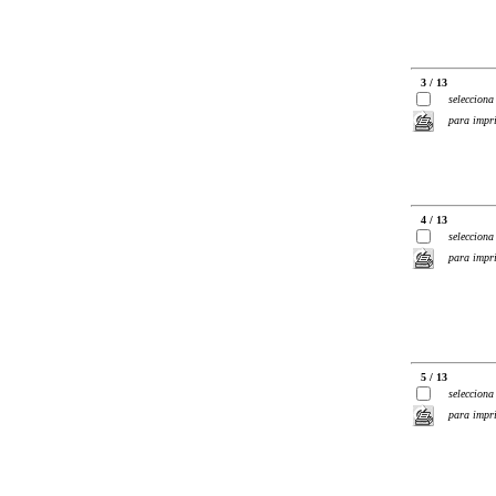
3 / 13
selecciona
para impr
4 / 13
selecciona
para impr
5 / 13
selecciona
para impr