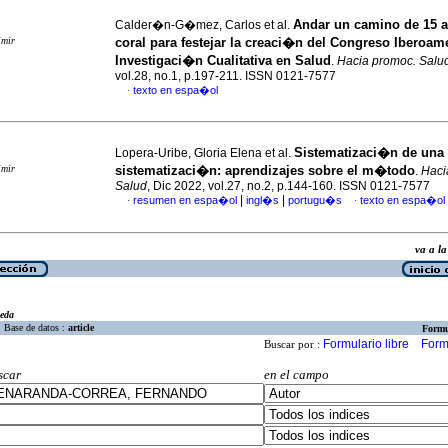
Andar un camino de 15 
Calder�n-G�mez, Carlos et al.
imir
coral para festejar la creaci�n del Congreso Iberoam
Investigaci�n Cualitativa en Salud
.
Hacia promoc. Salu
vol.28, no.1, p.197-211. ISSN 0121-7577
texto en espa�ol
·
Sistematizaci�n de una
Lopera-Uribe, Gloria Elena et al.
imir
sistematizaci�n: aprendizajes sobre el m�todo
.
Haci
Salud
, Dic 2022, vol.27, no.2, p.144-160. ISSN 0121-7577
|
|
resumen en espa�ol
ingl�s
portugu�s
texto en espa�ol
·
·
va a 
eda
Base de datos :
article
Formu
Formulario libre
Form
Buscar por :
scar
en el campo