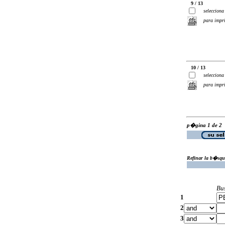
9 / 13
selecciona
para impr
10 / 13
selecciona
para impr
p�gina 1 de 2
Refinar la b�squ
Bu
1
2
3