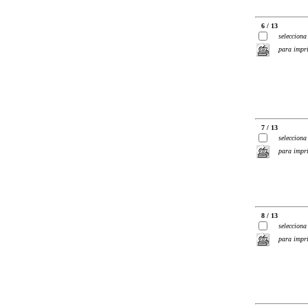
6 / 13
selecciona
para impr
7 / 13
selecciona
para impr
8 / 13
selecciona
para impr