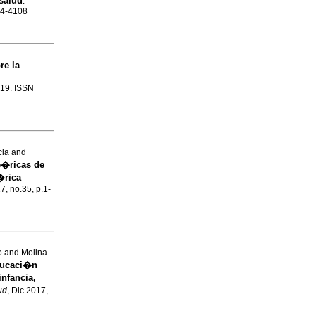
salud
.
24-4108
re la
1-19. ISSN
cia and
te�ricas de
�rica
17, no.35, p.1-
o and Molina-
ducaci�n
nfancia,
ud
, Dic 2017,