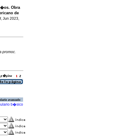
a�os. Obra
ericano de
d
, Jun 2023,
a promoc.
la p�gina
lario avanzado
ulario b�sico