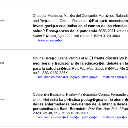
Chapela-Mendoza, Mar�a del Consuelo, Mart�nez-Salgado
�Por qu� necesitam
imir
and Pe�aranda-Correa, Fernando
investigaci�n cualitativa en el campo de las ciencias
salud? Ense�anzas de la pandemia 2020-2021
.
Rev. F
Salud P�blica
, Ago 2022, vol.40, no.2. ISSN 0120-386X
texto en espa�ol
·
El frente discursivo
Molina-Berr�o, Diana Patricia et al.
imir
neoliberal y tradicional de la educaci�n: debate en 
para la salud cr�tica
.
Rev. Fac. Nac. Salud P�blica
, Abr 
no.1. ISSN 0120-386X
|
|
resumen en espa�ol
ingl�s
portugu�s
texto en espa�ol
·
·
Calder�n-Bejarano, Hsirley, Pe�aranda-Correa, Fernando
La pr�ctica pedag�gica en la atenci�
imir
Uribe, Alejandra
de las enfermedades prevalentes de la infancia desde
perspectiva de Basil Bernstein
.
Rev. Fac. Nac. Salud P�b
2020, vol.38, no.2. ISSN 0120-386X
|
|
resumen en espa�ol
ingl�s
portugu�s
texto en espa�ol
·
·