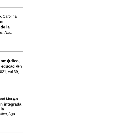
, Carolina
os
 de la
ac. Nac.
 biom�dico,
la educaci�n
2021, vol.39,
 and Mar�n-
n integrada
 la
lica
, Ago