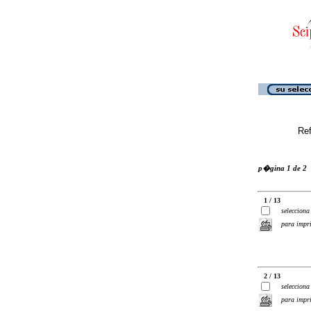
Ref
p�gina 1 de 2
1 / 13
selecciona
para impr
2 / 13
selecciona
para impr