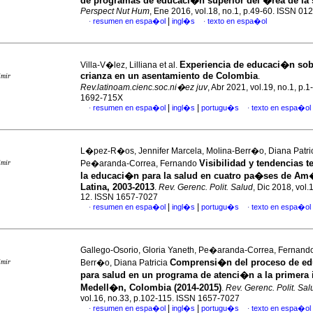
de programas de educaci�n superior del �rea de la 
Perspect Nut Hum
, Ene 2016, vol.18, no.1, p.49-60. ISSN 01
|
resumen en espa�ol
ingl�s
texto en espa�ol
·
·
Experiencia de educaci�n sob
Villa-V�lez, Lilliana et al.
crianza en un asentamiento de Colombia
.
imir
Rev.latinoam.cienc.soc.ni�ez juv
, Abr 2021, vol.19, no.1, p.
1692-715X
|
|
resumen en espa�ol
ingl�s
portugu�s
texto en espa�ol
·
·
L�pez-R�os, Jennifer Marcela, Molina-Berr�o, Diana Patri
Visibilidad y tendencias 
imir
Pe�aranda-Correa, Fernando
la educaci�n para la salud en cuatro pa�ses de Am
Latina, 2003-2013
.
Rev. Gerenc. Polit. Salud
, Dic 2018, vol.
12. ISSN 1657-7027
|
|
resumen en espa�ol
ingl�s
portugu�s
texto en espa�ol
·
·
Gallego-Osorio, Gloria Yaneth, Pe�aranda-Correa, Fernand
Comprensi�n del proceso de e
imir
Berr�o, Diana Patricia
para salud en un programa de atenci�n a la primera i
Medell�n, Colombia (2014-2015)
.
Rev. Gerenc. Polit. Sal
vol.16, no.33, p.102-115. ISSN 1657-7027
|
|
resumen en espa�ol
ingl�s
portugu�s
texto en espa�ol
·
·