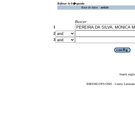
Refinar la b�squeda
Base de datos :
article
Buscar
1
2
3
Search engin
BIREME/OPS/OMS - Centro Latinoameric