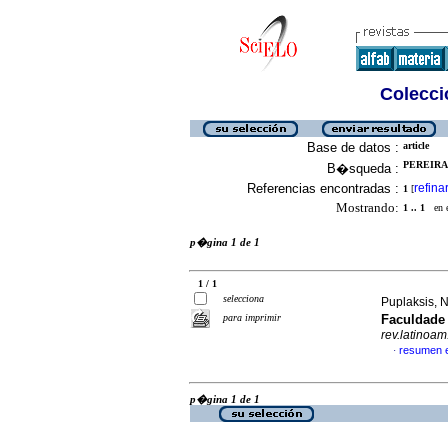
Colecció
Base de datos :
article
PEREIRA
B�squeda :
Referencias encontradas :
refina
1
[
Mostrando:
1 .. 1
en el
p�gina 1 de 1
1 / 1
selecciona
Puplaksis, N
para imprimir
Faculdade
rev.latinoam
resumen 
·
p�gina 1 de 1