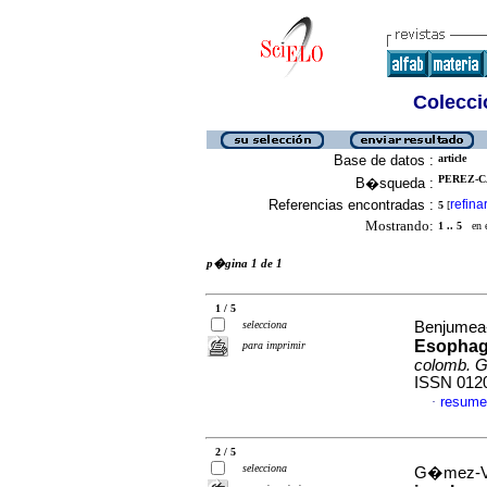
Colecció
Base de datos :
article
PEREZ-C
B�squeda :
Referencias encontradas :
refina
5
[
Mostrando:
1 .. 5
en el
p�gina 1 de 1
1 / 5
selecciona
Benjumea-
Esophagi
para imprimir
colomb. G
ISSN 012
resume
·
2 / 5
selecciona
G�mez-Ve