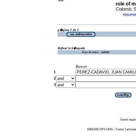
role of 
Colomb
, 
resume
·
p�gina 1 de 1
Refinar la b�squeda
Base de datos :
article
Buscar
1
2
3
Search engin
BIREME/OPS/OMS - Centro Latinoameric