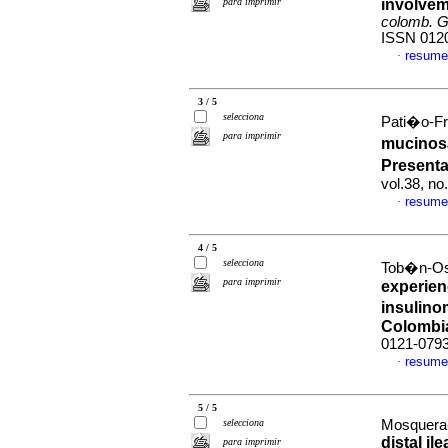
para imprimir
involvem
colomb. G
ISSN 012
resume
·
3 / 5
selecciona
Pati�o-Fr
para imprimir
mucinosa
Present
vol.38, n
resume
·
4 / 5
selecciona
Tob�n-Osp
para imprimir
experien
insulino
Colombi
0121-079
resume
·
5 / 5
selecciona
Mosquera-K
distal i
para imprimir