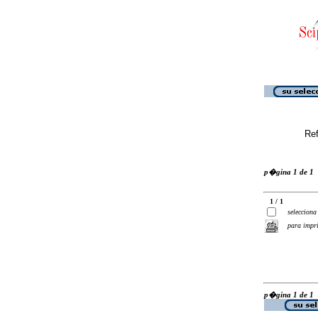
Ref
p�gina 1 de 1
1 / 1
selecciona
para impr
p�gina 1 de 1