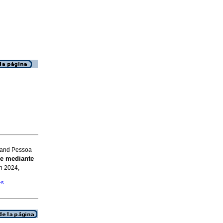
 and Pessoa
e mediante
un 2024,
�s