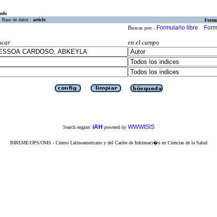
eda
Base de datos :
article
Formu
Formulario libre
Form
Buscar por :
scar
en el campo
iAH
WWWISIS
Search engine:
powered by
BIREME/OPS/OMS - Centro Latinoamericano y del Caribe de Informaci�n en Ciencias de la Salud