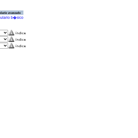
lario avanzado
ulario b�sico