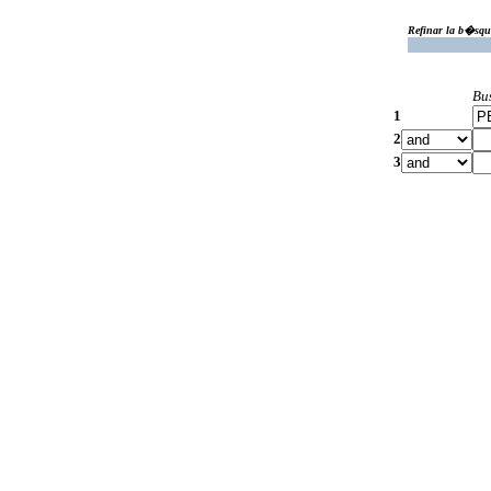
Refinar la b�squ
Bu
1
2
3