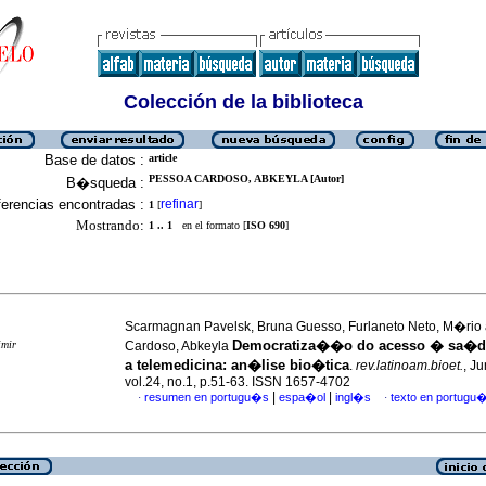
Colección de la biblioteca
Base de datos :
article
PESSOA CARDOSO, ABKEYLA [Autor]
B�squeda :
erencias encontradas :
refinar
1
[
]
Mostrando:
1 .. 1
en el formato [
ISO 690
]
Scarmagnan Pavelsk, Bruna Guesso, Furlaneto Neto, M�rio
Democratiza��o do acesso � sa�d
imir
Cardoso, Abkeyla
a telemedicina: an�lise bio�tica
.
rev.latinoam.bioet.
, J
vol.24, no.1, p.51-63. ISSN 1657-4702
|
|
resumen en portugu�s
espa�ol
ingl�s
texto en portugu
·
·