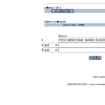
p�gina 1 de 1
Refinar la b�squeda
Base de datos :
article
Buscar
1
2
3
Search engin
BIREME/OPS/OMS - Centro Latinoameric