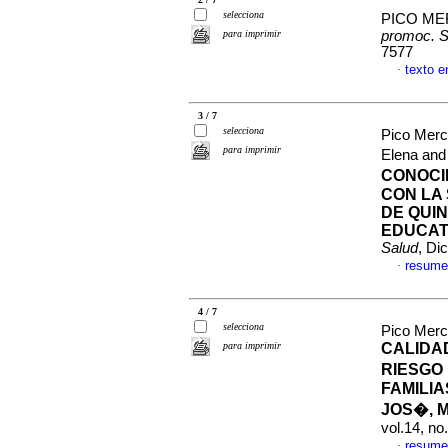
selecciona
PICO M
para imprimir
promoc. S
7577
texto 
·
3 / 7
selecciona
Pico Mer
para imprimir
Elena and
CONOCI
CON LA
DE QUI
EDUCAT
Salud
, Di
resume
·
4 / 7
selecciona
Pico Mer
para imprimir
CALIDA
RIESGO
FAMILIA
JOS�, 
vol.14, no
resume
·