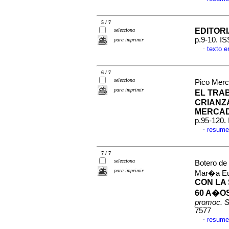
5 / 7
EDITOR
selecciona
p.9-10. I
para imprimir
texto 
·
6 / 7
selecciona
Pico Mer
para imprimir
EL TRA
CRIANZ
MERCA
p.95-120.
resume
·
7 / 7
selecciona
Botero de
para imprimir
Mar�a E
CON LA
60 A�O
promoc. S
7577
resume
·