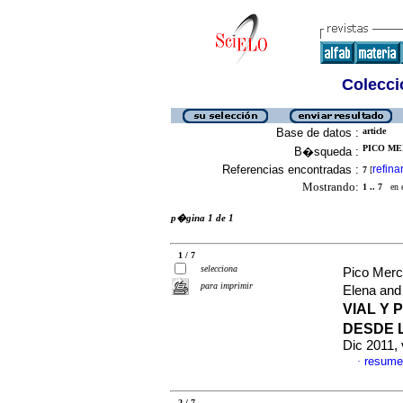
Colecció
Base de datos :
article
PICO ME
B�squeda :
Referencias encontradas :
refina
7
[
Mostrando:
1 .. 7
en el
p�gina 1 de 1
1 / 7
selecciona
Pico Mer
para imprimir
Elena and
VIAL Y
DESDE 
Dic 2011,
resume
·
2 / 7