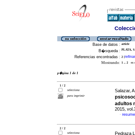
Colecció
Base de datos :
article
PLATA, S
B�squeda :
Referencias encontradas :
refina
2
[
Mostrando:
1 .. 2
en el
p�gina 1 de 1
1 / 2
selecciona
Salazar, A
para imprimir
psicosoc
adultos
2015, vol
resume
·
2 / 2
selecciona
Pedraza L,