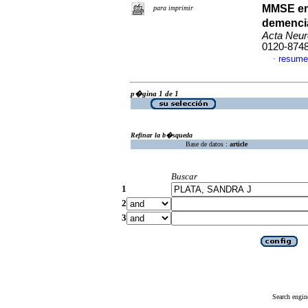
MMSE en 
para imprimir
demenci
Acta Neur
0120-874
resume
·
p�gina 1 de 1
Refinar la b�squeda
Base de datos :
article
Buscar
1
2
3
Search engin