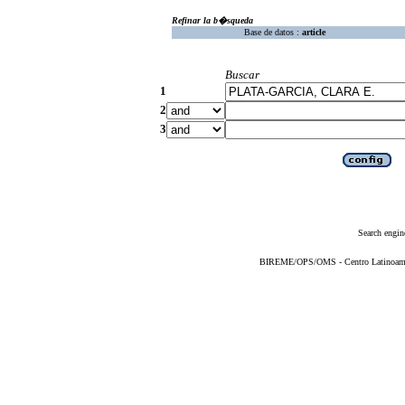
Refinar la b�squeda
Base de datos :
article
Buscar
1
2
3
Search engin
BIREME/OPS/OMS - Centro Latinoameric