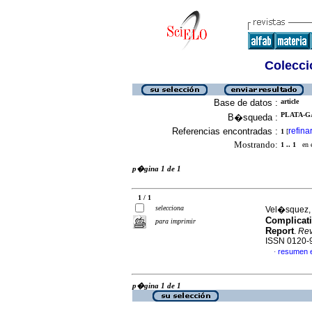
Colecció
Base de datos :
article
PLATA-GA
B�squeda :
Referencias encontradas :
refina
1
[
Mostrando:
1 .. 1
en el
p�gina 1 de 1
1 / 1
selecciona
Vel�squez, N
Complicati
para imprimir
Report
.
Rev
ISSN 0120-
resumen 
·
p�gina 1 de 1