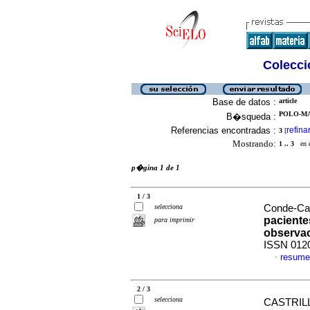
Colecció
Base de datos :
article
POLO-MA
B�squeda :
Referencias encontradas :
refina
3
[
Mostrando:
1 .. 3
en el
p�gina 1 de 1
1 / 3
selecciona
Conde-Car
paciente
para imprimir
observac
ISSN 012
resume
·
2 / 3
selecciona
CASTRIL