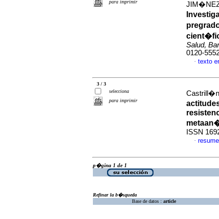
para imprimir
JIM�NEZ
Investig
pregrado
cient�fi
Salud, Bar
0120-555
texto 
·
3 / 3
selecciona
Castrill�
para imprimir
actitude
resisten
metaan�
ISSN 169
resume
·
p�gina 1 de 1
Refinar la b�squeda
Base de datos :
article