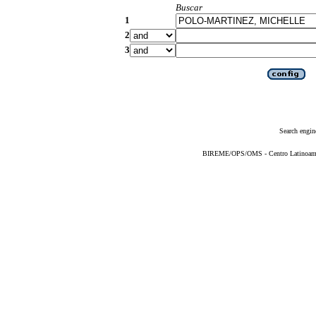
Buscar
1
2
3
Search engin
BIREME/OPS/OMS - Centro Latinoameric