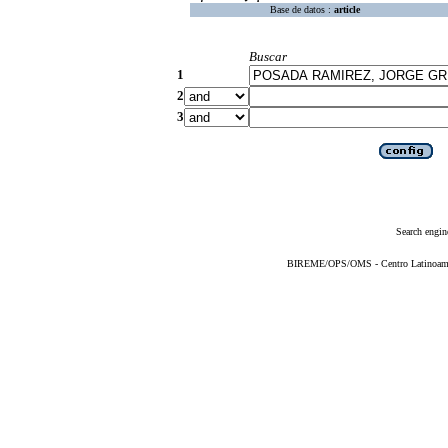
Base de datos :
article
Buscar
1
2
3
Search engin
BIREME/OPS/OMS - Centro Latinoameric