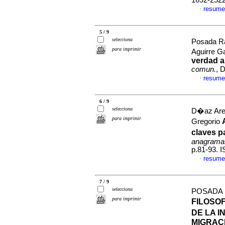
1692-252
resume
·
5 / 9
selecciona
Posada Ra
para imprimir
Aguirre G
verdad a
comun.
, 
resume
·
6 / 9
selecciona
D�az Are
para imprimir
Gregorio
claves p
anagrama
p.81-93. 
resume
·
7 / 9
selecciona
POSADA
para imprimir
FILOSO
DE LA I
MIGRAC