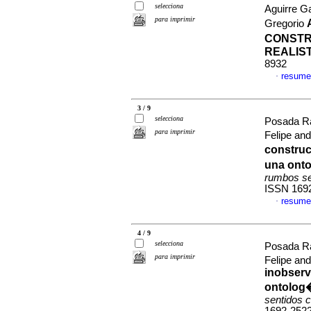
selecciona
Aguirre G
para imprimir
Gregorio
CONSTR
REALIS
8932
resume
·
3 / 9
selecciona
Posada R
para imprimir
Felipe an
construc
una ont
rumbos se
ISSN 169
resume
·
4 / 9
selecciona
Posada R
para imprimir
Felipe an
inobserv
ontolog�
sentidos 