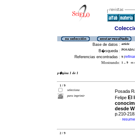
Colecció
Base de datos :
article
POSADA 
B�squeda :
Referencias encontradas :
refina
9
[
Mostrando:
1 .. 9
en el
p�gina 1 de 1
1 / 9
selecciona
Posada R
para imprimir
El 
Felipe
conocimi
desde Wit
p.210-218
resume
·
2 / 9