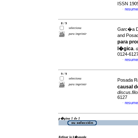
ISSN 190
resume
·
8 / 9
selecciona
Garc�a Du
para imprimir
and Posa
para pro
l�gica
.
d
0124-612
resume
·
9 / 9
selecciona
Posada R
para imprimir
causal d
discus.filo
6127
resume
·
p�gina 1 de 1
Refinar la b�squeda