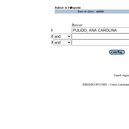
Refinar la b�squeda
Base de datos :
article
Buscar
1
2
3
Search engin
BIREME/OPS/OMS - Centro Latinoameric