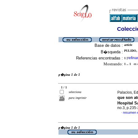
Colecció
Base de datos :
article
PULIDO, 
B�squeda :
Referencias encontradas :
refina
1
[
Mostrando:
1 .. 1
en el
p�gina 1 de 1
1 / 1
selecciona
Palacios, Ed
que son at
para imprimir
Hospital 
no.3, p.235
resumen 
·
p�gina 1 de 1