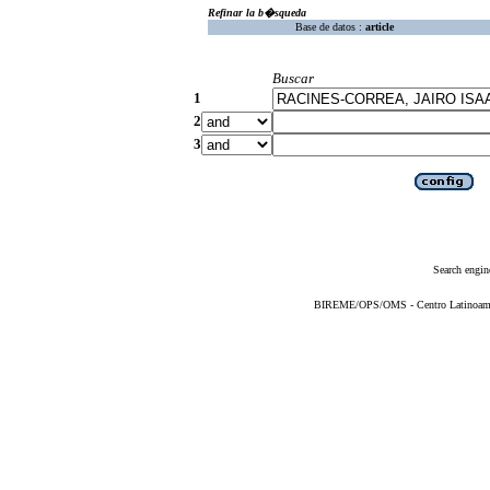
Refinar la b�squeda
Base de datos :
article
Buscar
1
2
3
Search engin
BIREME/OPS/OMS - Centro Latinoameric