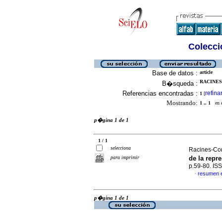
Colecció
Base de datos :
article
RACINES-
B�squeda :
Referencias encontradas :
refina
1
[
Mostrando:
1 .. 1
en el
p�gina 1 de 1
1 / 1
selecciona
Racines-Cor
para imprimir
de la repr
p.59-80. IS
resumen 
·
p�gina 1 de 1