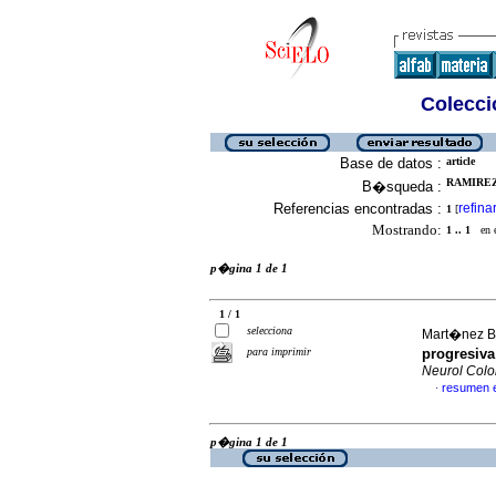
Colecció
Base de datos :
article
RAMIREZ
B�squeda :
Referencias encontradas :
refina
1
[
Mostrando:
1 .. 1
en el
p�gina 1 de 1
1 / 1
selecciona
Mart�nez Ba
para imprimir
progresiva
Neurol Col
resumen 
·
p�gina 1 de 1