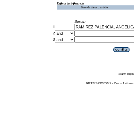
Refinar la b�squeda
Base de datos :
article
Buscar
1
2
3
Search engin
BIREME/OPS/OMS - Centro Latinoameric