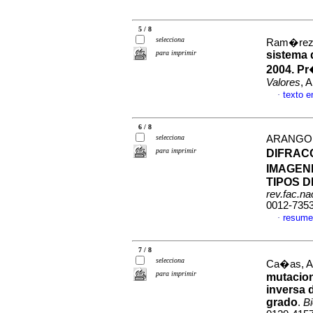
5 / 8
selecciona
Ram�rez,
para imprimir
sistema d
2004. Pr
Valores
, 
texto 
·
6 / 8
selecciona
ARANGO, 
para imprimir
DIFRAC
IMAGEN
TIPOS 
rev.fac.n
0012-735
resume
·
7 / 8
selecciona
Ca�as, Al
para imprimir
mutacion
inversa 
grado
.
B