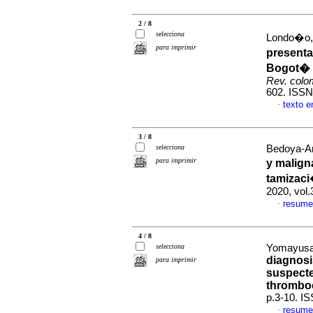
2 / 8
selecciona
Londo�o, 
para imprimir
presenta
Bogot� D
Rev. colom
602. ISSN
texto 
·
3 / 8
selecciona
Bedoya-Ar
para imprimir
y malign
tamizac
2020, vol
resume
·
4 / 8
selecciona
Yomayusa,
diagnosi
para imprimir
suspect
thromboc
p.3-10. I
resume
·