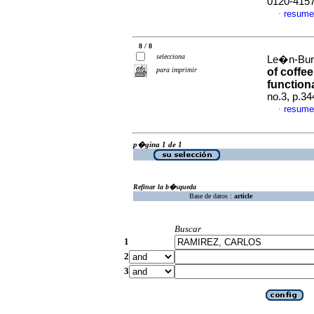
0120-415
resume
·
8 / 8
selecciona
Le�n-Burg
para imprimir
of coffee
function
no.3, p.3
resume
·
p�gina 1 de 1
Refinar la b�squeda
Base de datos :
article
Buscar
1
2
3