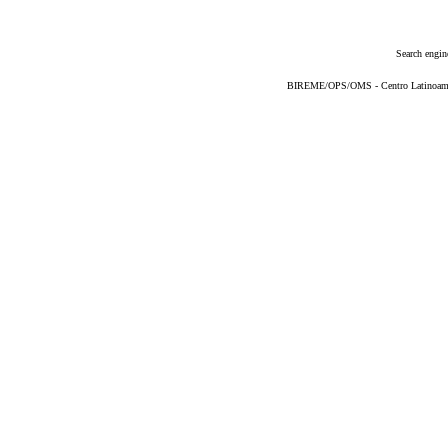
Search engin
BIREME/OPS/OMS - Centro Latinoameric