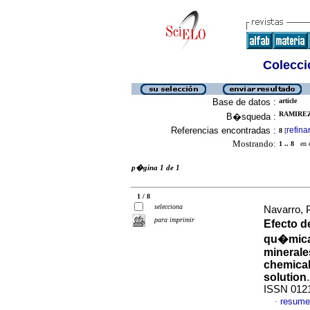
Colecció
Base de datos :
article
RAMIREZ
B�squeda :
Referencias encontradas :
refina
8
[
Mostrando:
1 .. 8
en el
p�gina 1 de 1
1 / 8
selecciona
Navarro, 
para imprimir
Efecto d
qu�micas
minerale
chemical
solution
ISSN 012
resume
·