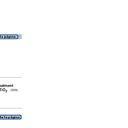
reatment
 TiO
. .
Univ.
2