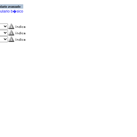
lario avanzado
ulario b�sico