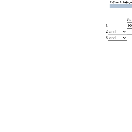
Refinar la b�squ
Bu
1
2
3