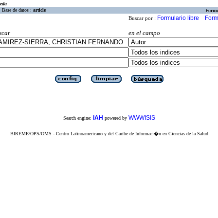
eda
Base de datos :
article
Formu
Formulario libre
Form
Buscar por :
scar
en el campo
iAH
WWWISIS
Search engine:
powered by
BIREME/OPS/OMS - Centro Latinoamericano y del Caribe de Informaci�n en Ciencias de la Salud