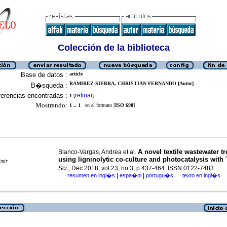
Colección de la biblioteca
Base de datos :
article
RAMIREZ-SIERRA, CHRISTIAN FERNANDO [Autor]
B�squeda :
erencias encontradas :
refinar
1
[
]
Mostrando:
1 .. 1
en el formato [
ISO 690
]
A novel textile wastewater t
Blanco-Vargas, Andrea et al.
using ligninolytic co-culture and photocatalysis with
imir
Sci.
, Dec 2018, vol.23, no.3, p.437-464. ISSN 0122-7483
|
|
resumen en ingl�s
espa�ol
portugu�s
texto en ingl�s
·
·