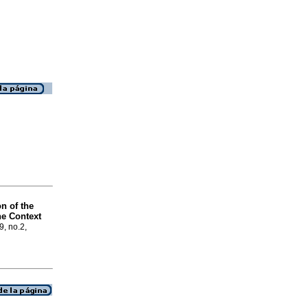
n of the
he Context
9, no.2,