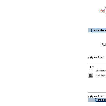
Ref
p�gina 1 de 1
1 / 1
selecciona
para impr
p�gina 1 de 1