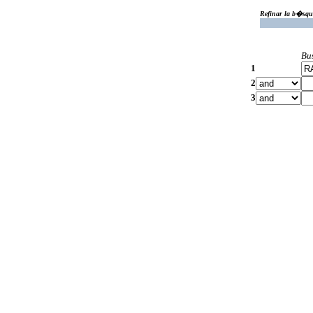
Refinar la b�squ
Bu
1
2
3