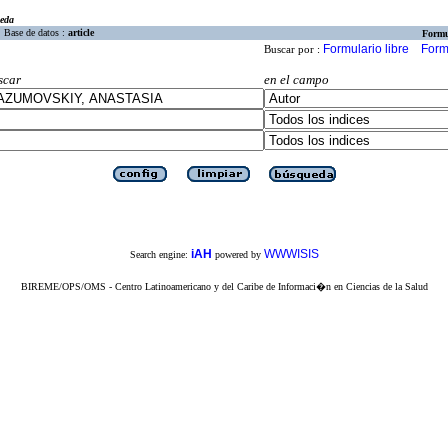
eda
Base de datos :
article
Formu
Formulario libre
Form
Buscar por :
scar
en el campo
iAH
WWWISIS
Search engine:
powered by
BIREME/OPS/OMS - Centro Latinoamericano y del Caribe de Informaci�n en Ciencias de la Salud