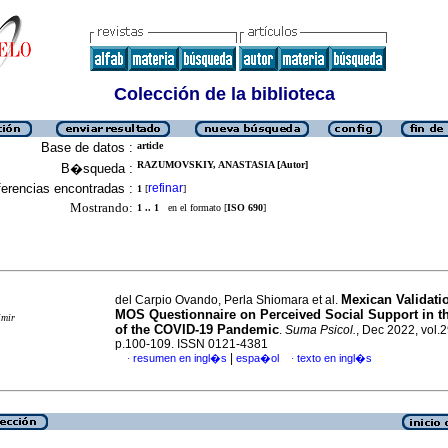
Colección de la biblioteca
Base de datos :
article
RAZUMOVSKIY, ANASTASIA [Autor]
B�squeda :
erencias encontradas :
refinar
1
[
]
Mostrando:
1 .. 1
en el formato [
ISO 690
]
Mexican Validatio
del Carpio Ovando, Perla Shiomara et al.
MOS Questionnaire on Perceived Social Support in t
imir
of the COVID-19 Pandemic
.
Suma Psicol.
, Dec 2022, vol.2
p.100-109. ISSN 0121-4381
|
resumen en ingl�s
espa�ol
texto en ingl�s
·
·