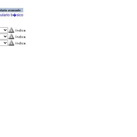
lario avanzado
ulario b�sico