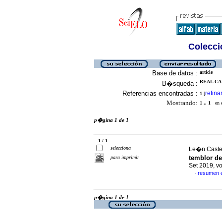
Colecció
Base de datos :
article
REAL CAN
B�squeda :
Referencias encontradas :
refina
1
[
Mostrando:
1 .. 1
en el
p�gina 1 de 1
1 / 1
selecciona
Le�n Castel
temblor d
para imprimir
Set 2019, v
resumen 
·
p�gina 1 de 1