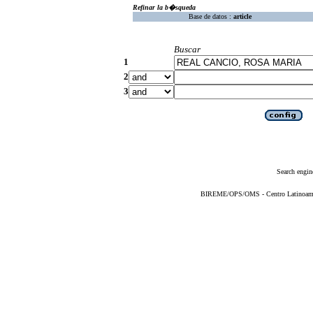
Refinar la b�squeda
Base de datos :
article
Buscar
1
2
3
Search engin
BIREME/OPS/OMS - Centro Latinoameric