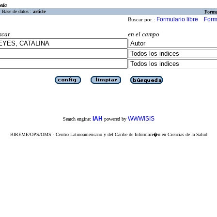
eda
Base de datos :
article
Formu
Formulario libre
Form
Buscar por :
scar
en el campo
iAH
WWWISIS
Search engine:
powered by
BIREME/OPS/OMS - Centro Latinoamericano y del Caribe de Informaci�n en Ciencias de la Salud