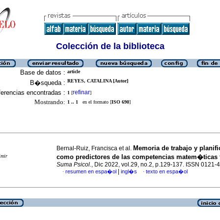
Colección de la biblioteca
Base de datos :
article
REYES, CATALINA [Autor]
B�squeda :
erencias encontradas :
refinar
1
[
]
Mostrando:
1 .. 1
en el formato [
ISO 690
]
Memoria de trabajo y planif
Bernal-Ruiz, Francisca et al.
imir
como predictores de las competencias matem�ticas
Suma Psicol.
, Dic 2022, vol.29, no.2, p.129-137. ISSN 0121-
|
resumen en espa�ol
ingl�s
texto en espa�ol
·
·