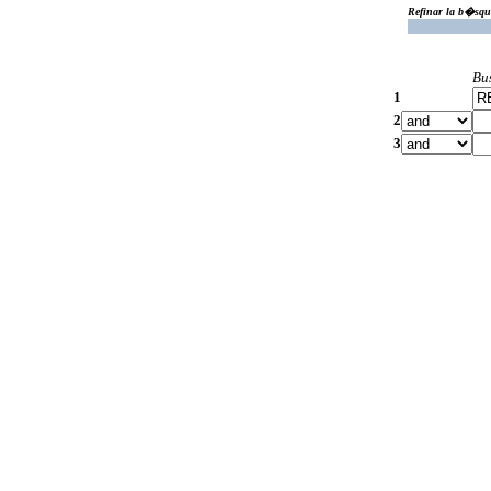
Refinar la b�squ
Bu
1
2
3