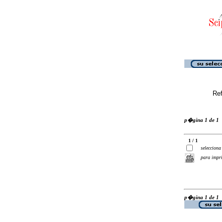
Ref
p�gina 1 de 1
1 / 1
selecciona
para impr
p�gina 1 de 1