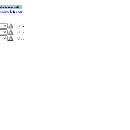
lario avanzado
ulario b�sico