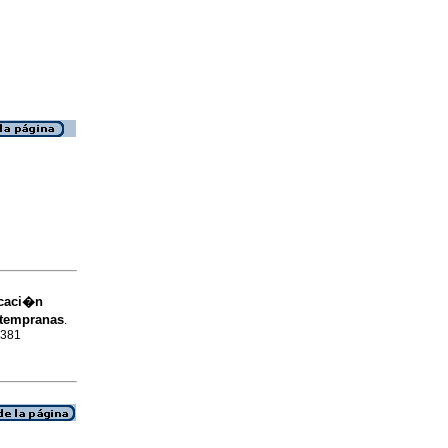
icaci�n
 tempranas
.
4381