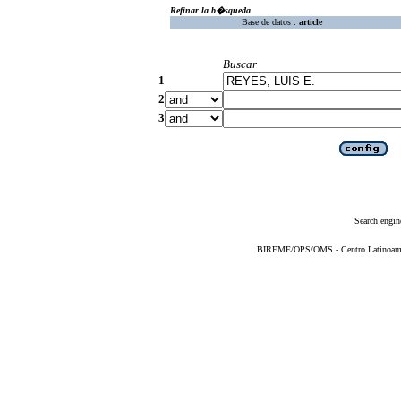
Refinar la b�squeda
Base de datos :
article
Buscar
1
2
3
Search engin
BIREME/OPS/OMS - Centro Latinoameric