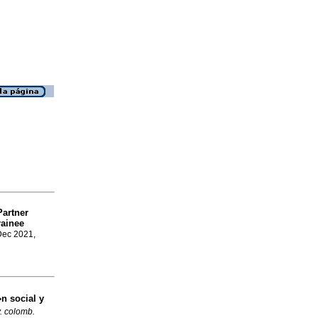
Partner
rainee
Dec 2021,
n social y
. colomb.