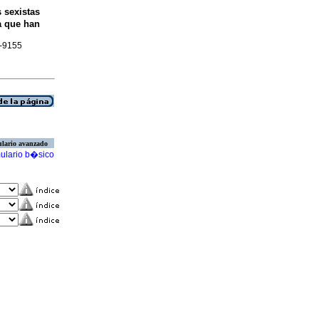
 sexistas
a que han
3-9155
lario avanzado
ulario b�sico