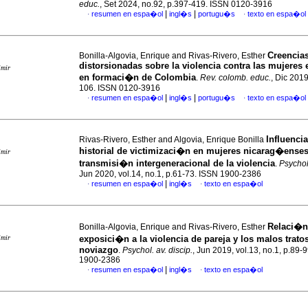
educ.
, Set 2024, no.92, p.397-419. ISSN 0120-3916
|
|
resumen en espa�ol
ingl�s
portugu�s
texto en espa�ol
·
·
Creencia
Bonilla-Algovia, Enrique and Rivas-Rivero, Esther
distorsionadas sobre la violencia contra las mujeres
imir
en formaci�n de Colombia
.
Rev. colomb. educ.
, Dic 2019
106. ISSN 0120-3916
|
|
resumen en espa�ol
ingl�s
portugu�s
texto en espa�ol
·
·
Influencia
Rivas-Rivero, Esther and Algovia, Enrique Bonilla
historial de victimizaci�n en mujeres nicarag�enses
imir
transmisi�n intergeneracional de la violencia
.
Psychol.
Jun 2020, vol.14, no.1, p.61-73. ISSN 1900-2386
|
resumen en espa�ol
ingl�s
texto en espa�ol
·
·
Relaci�n 
Bonilla-Algovia, Enrique and Rivas-Rivero, Esther
imir
exposici�n a la violencia de pareja y los malos tratos
noviazgo
.
Psychol. av. discip.
, Jun 2019, vol.13, no.1, p.89-
1900-2386
|
resumen en espa�ol
ingl�s
texto en espa�ol
·
·