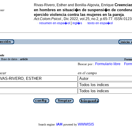
Creencias
Rivas-Rivero, Esther and Bonilla-Algovia, Enrique
en hombres en situaci�n de suspensi�n de conden
imir
ejercido violencia contra las mujeres en la pareja
.
Act.Colom.Psicol.
, Dic 2022, vol.25, no.2, p.65-77. ISSN 012
|
resumen en espa�ol
ingl�s
texto en espa�ol
·
·
eda
Base de datos :
article
Formu
Formulario libre
Form
Buscar por :
scar
en el campo
iAH
WWWISIS
Search engine:
powered by