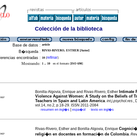
Colección de la biblioteca
Base de datos :
article
RIVAS-RIVERO, ESTHER [Autor]
B�squeda :
erencias encontradas :
refinar
10
[
]
Mostrando:
1 .. 10
en el formato [
ISO 690
]
Intimate 
Bonilla-Algovia, Enrique and Rivas-Rivero, Esther
Violence Against Women: A Study on the Beliefs of T
imir
Teachers in Spain and Latin America
.
int.j.psychol.res.
, 
vol.14, no.2, p.18-29. ISSN 2011-2084
|
resumen en ingl�s
espa�ol
texto en ingl�s
·
·
Cognici�
Rivas-Rivero, Esther and Bonilla-Algovia, Enrique
imir
religi�n en docentes en formaci�n de Colombia
.
Rev