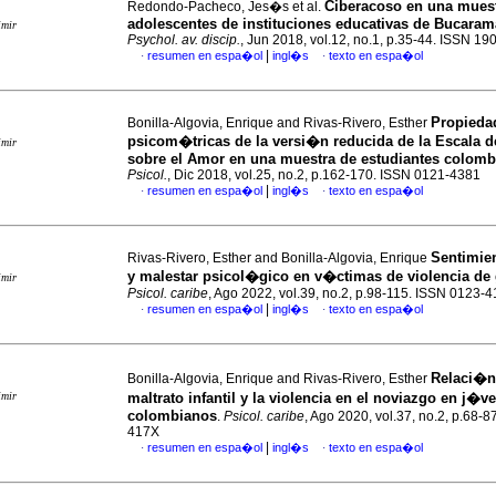
Ciberacoso en una mues
Redondo-Pacheco, Jes�s et al.
adolescentes de instituciones educativas de Bucara
imir
Psychol. av. discip.
, Jun 2018, vol.12, no.1, p.35-44. ISSN 1
|
resumen en espa�ol
ingl�s
texto en espa�ol
·
·
Propieda
Bonilla-Algovia, Enrique and Rivas-Rivero, Esther
psicom�tricas de la versi�n reducida de la Escala d
imir
sobre el Amor en una muestra de estudiantes colom
Psicol.
, Dic 2018, vol.25, no.2, p.162-170. ISSN 0121-4381
|
resumen en espa�ol
ingl�s
texto en espa�ol
·
·
Sentimie
Rivas-Rivero, Esther and Bonilla-Algovia, Enrique
y malestar psicol�gico en v�ctimas de violencia d
imir
Psicol. caribe
, Ago 2022, vol.39, no.2, p.98-115. ISSN 0123-
|
resumen en espa�ol
ingl�s
texto en espa�ol
·
·
Relaci�n 
Bonilla-Algovia, Enrique and Rivas-Rivero, Esther
imir
maltrato infantil y la violencia en el noviazgo en j�v
colombianos
.
Psicol. caribe
, Ago 2020, vol.37, no.2, p.68-
417X
|
resumen en espa�ol
ingl�s
texto en espa�ol
·
·