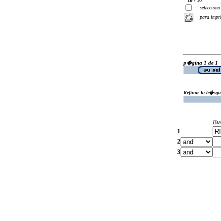
10 / 10
selecciona
para impr
p�gina 1 de 1
Refinar la b�squ
Bu
1
2
3