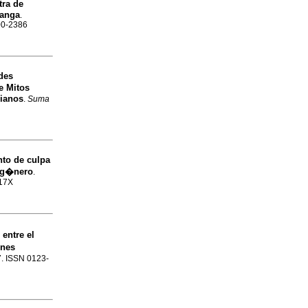
tra de
manga
.
900-2386
des
e Mitos
bianos
.
Suma
nto de culpa
e g�nero
.
417X
entre el
enes
87. ISSN 0123-