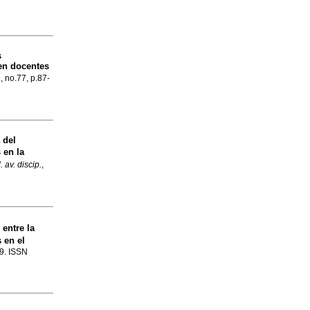
s
 en docentes
, no.77, p.87-
 del
 en la
 av. discip.
,
entre la
 en el
99. ISSN