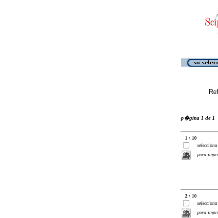
Ref
p�gina 1 de 1
1 / 10
selecciona
para impr
2 / 10
selecciona
para impr