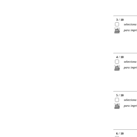
3 / 10
selecciona
para impr
4 / 10
selecciona
para impr
5 / 10
selecciona
para impr
6 / 10