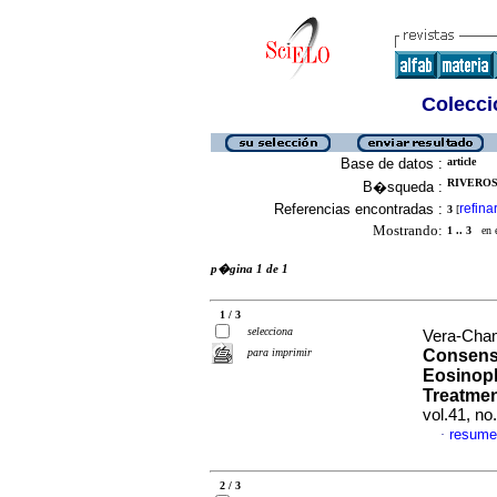
Colecció
Base de datos :
article
RIVEROS
B�squeda :
Referencias encontradas :
refina
3
[
Mostrando:
1 .. 3
en el
p�gina 1 de 1
1 / 3
selecciona
Vera-Cham
para imprimir
Consens
Eosinoph
Treatmen
vol.41, n
resume
·
2 / 3