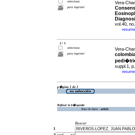
selecciona
Vera-Cham
para imprimir
Consens
Eosinoph
Diagnosi
vol.40, n
resume
·
3 / 3
selecciona
Vera-Cham
para imprimir
colombia
pedi�tri
suppl.1, 
resume
·
p�gina 1 de 1
Refinar la b�squeda
Base de datos :
article
Buscar
1
2