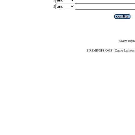
3
Search engin
BIREME/OPS/OMS - Centro Latinoameric