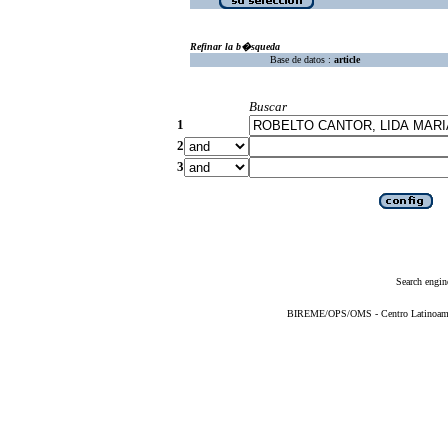
Refinar la b�squeda
Base de datos :
article
Buscar
1
2
3
Search engin
BIREME/OPS/OMS - Centro Latinoameric