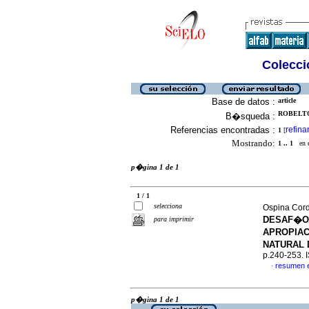
Colecció
Base de datos :
article
ROBELTO
B�squeda :
Referencias encontradas :
refina
1
[
Mostrando:
1 .. 1
en el
p�gina 1 de 1
1 / 1
selecciona
Ospina Cord
DESAF�OS
para imprimir
APROPIAC
NATURAL 
p.240-253.
resumen 
·
p�gina 1 de 1