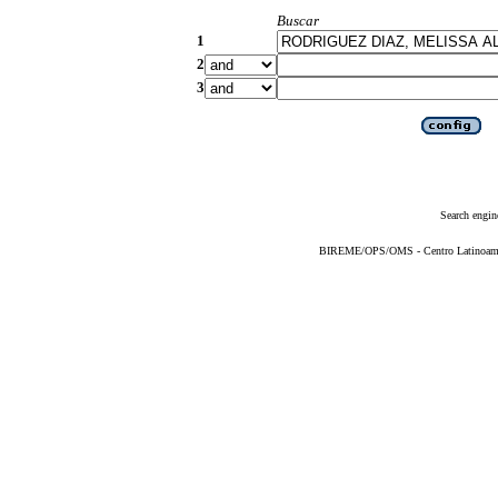
Buscar
1
2
3
Search engin
BIREME/OPS/OMS - Centro Latinoameric