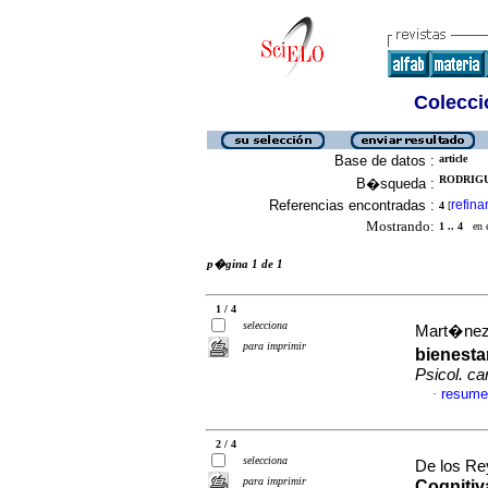
Colecció
Base de datos :
article
RODRIGU
B�squeda :
Referencias encontradas :
refina
4
[
Mostrando:
1 .. 4
en el
p�gina 1 de 1
1 / 4
selecciona
Mart�nez,
para imprimir
bienesta
Psicol. ca
resume
·
2 / 4
selecciona
De los Re
para imprimir
Cognitiv