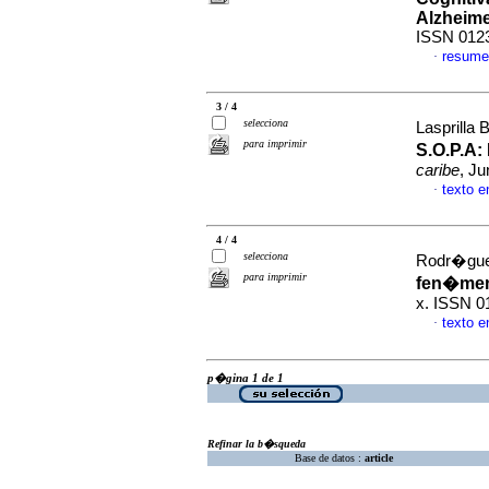
Alzheim
ISSN 012
resume
·
3 / 4
selecciona
Lasprilla
para imprimir
S.O.P.A:
caribe
, Ju
texto 
·
4 / 4
selecciona
Rodr�gue
para imprimir
fen�men
x. ISSN 0
texto 
·
p�gina 1 de 1
Refinar la b�squeda
Base de datos :
article