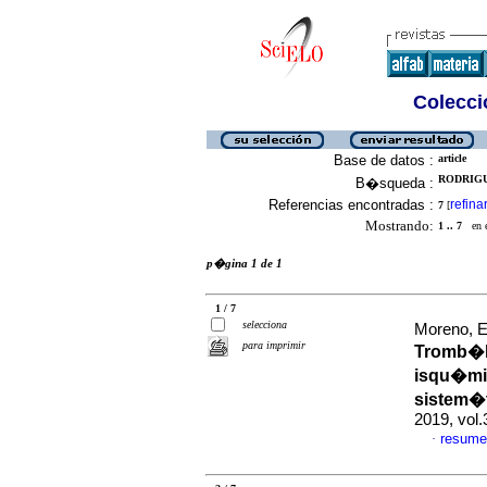
Colecció
Base de datos :
article
RODRIGUE
B�squeda :
Referencias encontradas :
refina
7
[
Mostrando:
1 .. 7
en el
p�gina 1 de 1
1 / 7
selecciona
Moreno, E
para imprimir
Tromb�l
isqu�mi
sistem�ti
2019, vol
resume
·