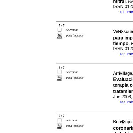
mitral
.
Re
ISSN 012
resume
·
5 / 7
selecciona
Vel�squez
para imprimir
para imp
tiempo
.
R
ISSN 012
resume
·
6 / 7
selecciona
Arrivilla
para imprimir
Evaluaci
terapia 
tratamie
Jun 2008,
resume
·
7 / 7
selecciona
Boh�rquez
para imprimir
coronari