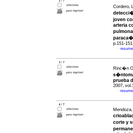
2 / 7
selecciona
Cordero, L
para imprimir
detecci�
joven c
arteria c
pulmonar
paraca
p.151-151
resume
·
3 / 7
selecciona
Rinc�n O,
para imprimir
s�ntoma
prueba d
2007, vol
resume
·
4 / 7
selecciona
Mendoza, 
para imprimir
crioablac
corte y s
permanen