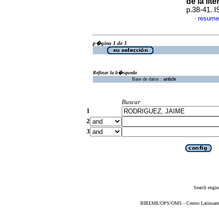
de la lite
p.38-41. 
resume
·
p�gina 1 de 1
Refinar la b�squeda
Base de datos :
article
Buscar
1
2
3
Search engin
BIREME/OPS/OMS - Centro Latinoameric