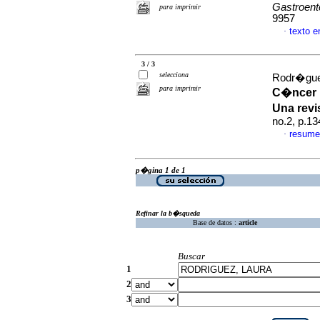
Gastroent
para imprimir
9957
texto 
·
3 / 3
selecciona
Rodr�guez
para imprimir
C�ncer 
Una rev
no.2, p.1
resume
·
p�gina 1 de 1
Refinar la b�squeda
Base de datos :
article
Buscar
1
2
3