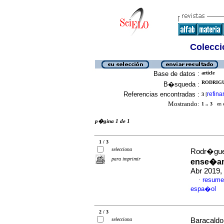
Colecció
Base de datos :
article
RODRIGU
B�squeda :
Referencias encontradas :
refina
3
[
Mostrando:
1 .. 3
en el
p�gina 1 de 1
1 / 3
selecciona
Rodr�guez
para imprimir
ense�an
Abr 2019,
resume
·
espa�ol
2 / 3
selecciona
Baracaldo 