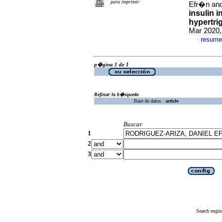
para imprimir
Efr�n and
insulin 
hypertri
Mar 2020,
resume
·
p�gina 1 de 1
Refinar la b�squeda
Base de datos :
article
Buscar
1
2
3
Search engin