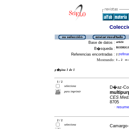
Colecció
Base de datos :
article
RODRIGU
B�squeda :
Referencias encontradas :
refina
2
[
Mostrando:
1 .. 2
en el
p�gina 1 de 1
1 / 2
selecciona
D�az-Coro
para imprimir
multipur
CES Med
8705
resume
·
2 / 2
selecciona
Camargo-M