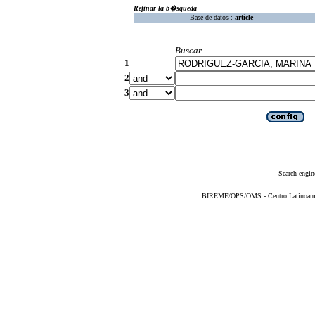
Refinar la b�squeda
Base de datos :
article
Buscar
1
2
3
Search engin
BIREME/OPS/OMS - Centro Latinoameric