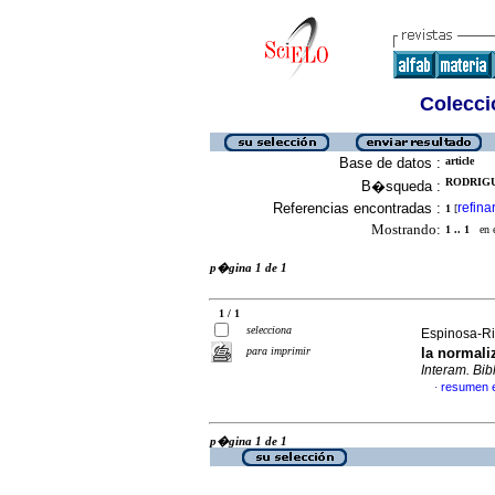
Colecció
Base de datos :
article
RODRIGU
B�squeda :
Referencias encontradas :
refina
1
[
Mostrando:
1 .. 1
en el
p�gina 1 de 1
1 / 1
selecciona
Espinosa-Ri
para imprimir
la normali
Interam. Bibl
resumen 
·
p�gina 1 de 1