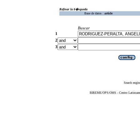
Refinar la b�squeda
Base de datos :
article
Buscar
1
2
3
Search engin
BIREME/OPS/OMS - Centro Latinoameric