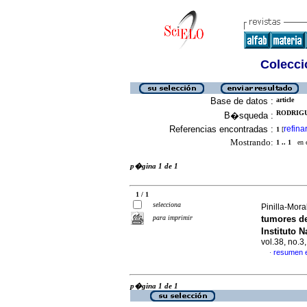
Colecció
Base de datos :
article
RODRIGU
B�squeda :
Referencias encontradas :
refina
1
[
Mostrando:
1 .. 1
en el
p�gina 1 de 1
1 / 1
selecciona
Pinilla-Mora
para imprimir
tumores de
Instituto 
vol.38, no.
resumen 
·
p�gina 1 de 1