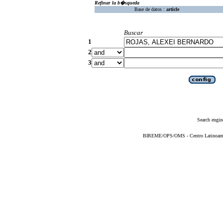
Refinar la b�squeda
Base de datos :
article
Buscar
1
2
3
Search engin
BIREME/OPS/OMS - Centro Latinoameric