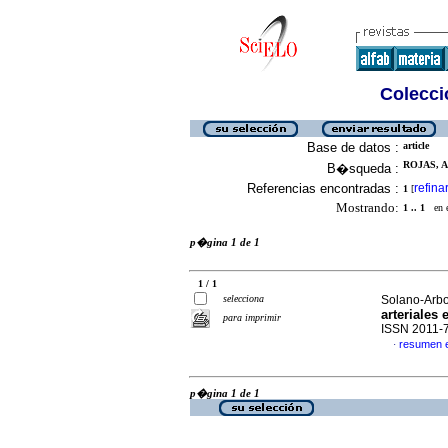
Colecció
Base de datos :
article
ROJAS, 
B�squeda :
Referencias encontradas :
refina
1
[
Mostrando:
1 .. 1
en el
p�gina 1 de 1
1 / 1
selecciona
Solano-Arbo
arteriales
para imprimir
ISSN 2011-
resumen 
·
p�gina 1 de 1