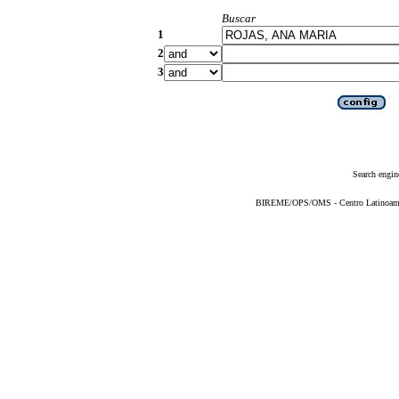
Buscar
1
2
3
Search engin
BIREME/OPS/OMS - Centro Latinoameric