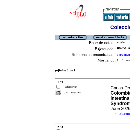
Colecció
Base de datos :
article
ROJAS, A
B�squeda :
Referencias encontradas :
refina
3
[
Mostrando:
1 .. 3
en el
p�gina 1 de 1
1 / 3
selecciona
Carias-Do
para imprimir
Colombi
Intestin
Syndrome
June 2026
resume
·
2 / 3