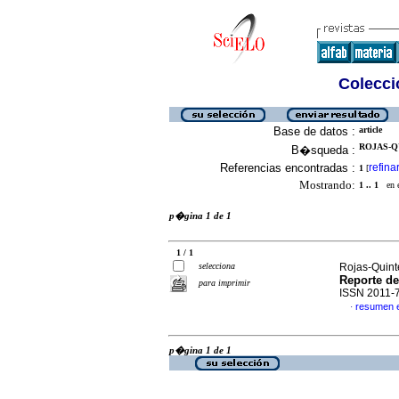
Colecció
Base de datos :
article
ROJAS-Q
B�squeda :
Referencias encontradas :
refina
1
[
Mostrando:
1 .. 1
en el
p�gina 1 de 1
1 / 1
selecciona
Rojas-Quinte
Reporte de
para imprimir
ISSN 2011-
resumen 
·
p�gina 1 de 1