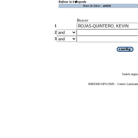
Refinar la b�squeda
Base de datos :
article
Buscar
1
2
3
Search engin
BIREME/OPS/OMS - Centro Latinoameric