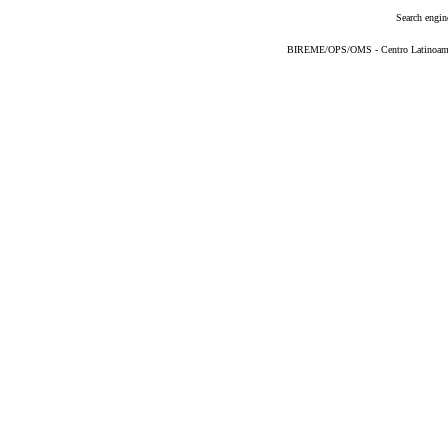
Search engin
BIREME/OPS/OMS - Centro Latinoameric