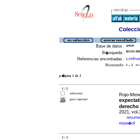
Colecció
Base de datos :
article
ROJO-ME
B�squeda :
Referencias encontradas :
refina
2
[
Mostrando:
1 .. 2
en el
p�gina 1 de 1
1 / 2
selecciona
Rojo-Men
para imprimir
expectati
derecho 
2021, vol.
resume
·
espa�ol
2 / 2