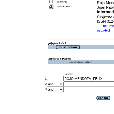
selecciona
Rojo-Mend
para imprimir
Juan Pab
intermed
Bit�cora U
ISSN 012
resume
·
espa�ol
p�gina 1 de 1
Refinar la b�squeda
Base de datos :
article
Buscar
1
2
3