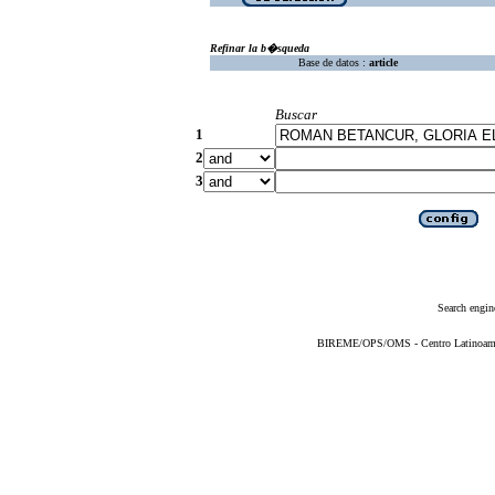
Refinar la b�squeda
Base de datos :
article
Buscar
1
2
3
Search engin
BIREME/OPS/OMS - Centro Latinoameric