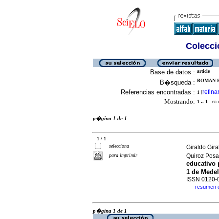
Colecció
Base de datos :
article
ROMAN B
B�squeda :
Referencias encontradas :
refina
1
[
Mostrando:
1 .. 1
en el
p�gina 1 de 1
1 / 1
selecciona
Giraldo Gir
para imprimir
Quiroz Posa
educativo 
1 de Mede
ISSN 0120-
resumen 
·
p�gina 1 de 1