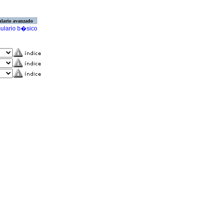
lario avanzado
ulario b�sico