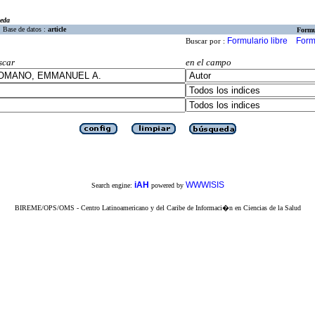
eda
Base de datos :
article
Formu
Formulario libre
Form
Buscar por :
scar
en el campo
iAH
WWWISIS
Search engine:
powered by
BIREME/OPS/OMS - Centro Latinoamericano y del Caribe de Informaci�n en Ciencias de la Salud