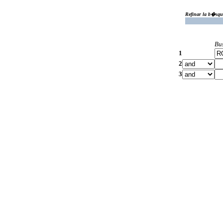
Refinar la b�squ
Bu
1
2
3