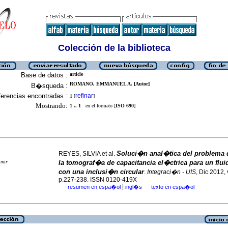
Colección de la biblioteca
Base de datos :
article
ROMANO, EMMANUEL A. [Autor]
B�squeda :
erencias encontradas :
refinar
1
[
]
Mostrando:
1 .. 1
en el formato [
ISO 690
]
Soluci�n anal�tica del problema d
REYES, SILVIA et al.
imir
la tomograf�a de capacitancia el�ctrica para un flui
con una inclusi�n circular
.
Integraci�n - UIS
, Dic 2012, 
p.227-238. ISSN 0120-419X
|
resumen en espa�ol
ingl�s
texto en espa�ol
·
·