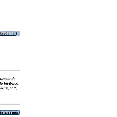
irecto de
do bif�sico
vol.30, no.2,