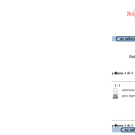
Ref
p�gina 1 de 1
1 / 1
selecciona
para impr
p�gina 1 de 1