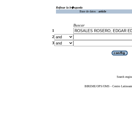
Refinar la b�squeda
Base de datos :
article
Buscar
1
2
3
Search engin
BIREME/OPS/OMS - Centro Latinoameric