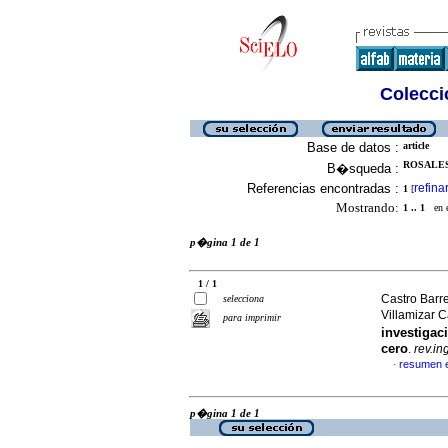
Colecció
Base de datos :
article
ROSALES
B�squeda :
Referencias encontradas :
refina
1
[
Mostrando:
1 .. 1
en el
p�gina 1 de 1
1 / 1
Castro Barr
selecciona
Villamizar 
para imprimir
investiga
cero
.
rev.in
resumen 
·
p�gina 1 de 1