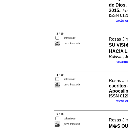
de Dios.
2015.
.
Fr
ISSN 012
texto 
·
3 / 10
selecciona
Rosas Jim
para imprimir
SU VISI
HACIA 
Bolivar.
, 
resume
·
4 / 10
selecciona
Rosas Jim
para imprimir
escritos
Apocalip
ISSN 012
texto 
·
5 / 10
selecciona
Rosas Jim
para imprimir
M�S QU