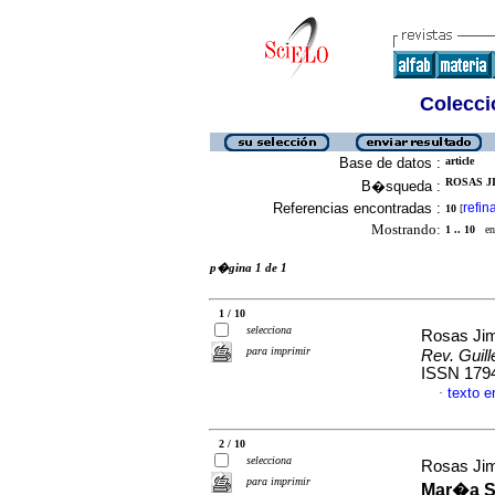
Colecció
Base de datos :
article
ROSAS J
B�squeda :
Referencias encontradas :
refin
10
[
Mostrando:
1 .. 10
en 
p�gina 1 de 1
1 / 10
selecciona
Rosas Jim
para imprimir
Rev. Gui
ISSN 179
texto 
·
2 / 10
selecciona
Rosas Jim
para imprimir
Mar�a St