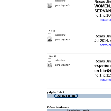
selecciona
Rosas Jim
para imprimir
WOMEN, 
SERVANT,
no.1, p.1
texto 
·
9 / 10
selecciona
Rosas Jim
para imprimir
Jul 2014, 
texto 
·
10 / 10
selecciona
Rosas Jim
para imprimir
experienc
en bio�t
no.1, p.1
resume
·
p�gina 1 de 1
Refinar la b�squeda
Base de datos :
article