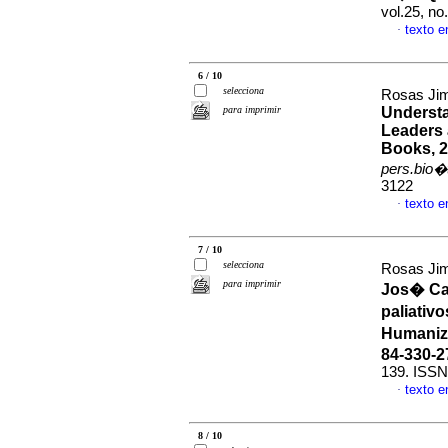
vol.25, n
texto 
·
6 / 10
selecciona
Rosas Jim
para imprimir
Understa
Leaders 
Books, 2
pers.bio�
3122
texto 
·
7 / 10
selecciona
Rosas Jim
para imprimir
Jos� Car
paliativ
Humaniza
84-330-2
139. ISSN
texto 
·
8 / 10