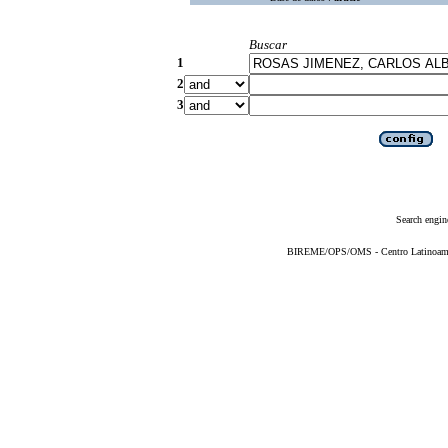
Buscar
1
2
3
Search engin
BIREME/OPS/OMS - Centro Latinoameric