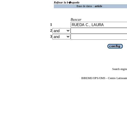
Refinar la b�squeda
Base de datos :
article
Buscar
1
2
3
Search engin
BIREME/OPS/OMS - Centro Latinoameric