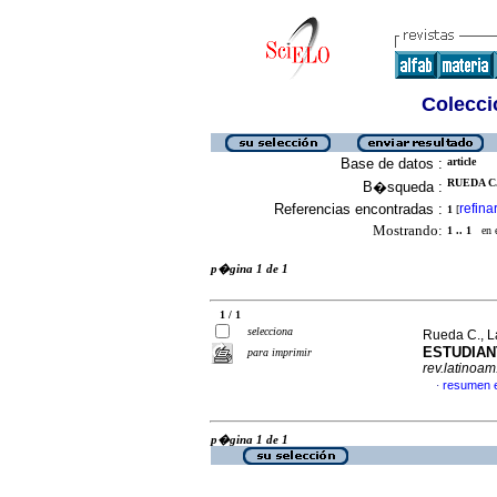
Colecció
Base de datos :
article
RUEDA C.
B�squeda :
Referencias encontradas :
refina
1
[
Mostrando:
1 .. 1
en el
p�gina 1 de 1
1 / 1
selecciona
Rueda C., L
ESTUDIAN
para imprimir
rev.latinoam
resumen 
·
p�gina 1 de 1