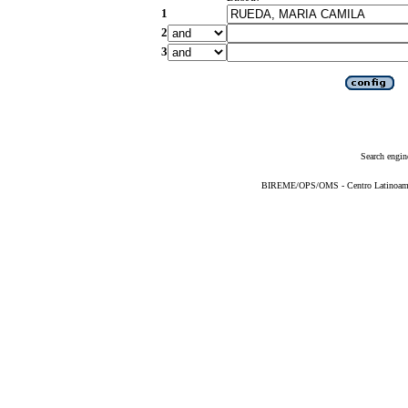
1
2
3
Search engin
BIREME/OPS/OMS - Centro Latinoameric