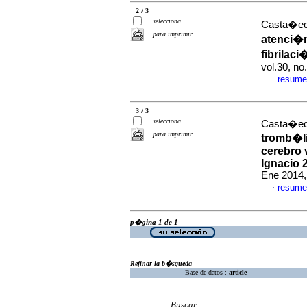
2 / 3
selecciona
Casta�eda
para imprimir
atenci�n
fibrilaci
vol.30, n
resume
·
3 / 3
selecciona
Casta�eda
para imprimir
tromb�li
cerebro 
Ignacio 
Ene 2014,
resume
·
p�gina 1 de 1
Refinar la b�squeda
Base de datos :
article
Buscar