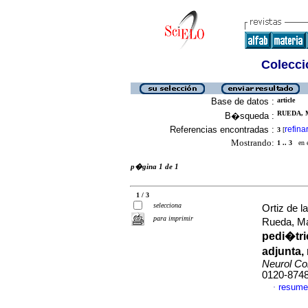
Colecció
Base de datos :
article
RUEDA, M
B�squeda :
Referencias encontradas :
refina
3
[
Mostrando:
1 .. 3
en el
p�gina 1 de 1
1 / 3
selecciona
Ortiz de 
para imprimir
Rueda, M
pedi�tri
adjunta, 
Neurol Co
0120-874
resume
·