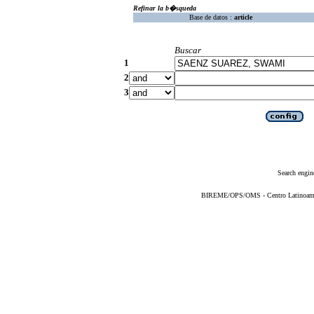
Refinar la b�squeda
Base de datos :
article
Buscar
1
2
3
Search engin
BIREME/OPS/OMS - Centro Latinoameric