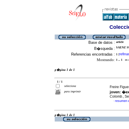
Colecció
Base de datos :
article
SAENZ S
B�squeda :
Referencias encontradas :
refina
1
[
Mostrando:
1 .. 1
en el
p�gina 1 de 1
1 / 1
selecciona
Freire Figu
para imprimir
joven: �ex
Colomb.
, S
resumen 
·
p�gina 1 de 1