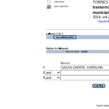
selecciona
TORRES D
para imprimir
trastorn
municipi
2014, vol.
resume
·
p�gina 1 de 1
Refinar la b�squeda
Base de datos :
article
Buscar
1
2
3
Search engin