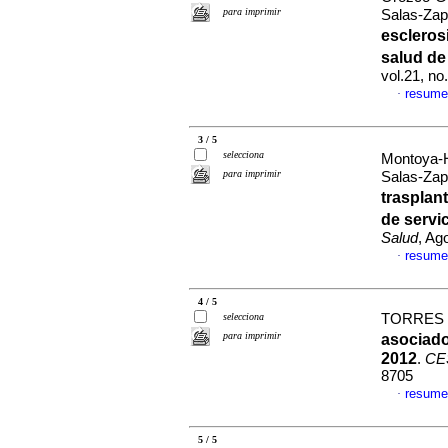
para imprimir
Salas-Zap
escleros
salud de
vol.21, n
resume
·
3 / 5
selecciona
Montoya-H
para imprimir
Salas-Zap
trasplan
de servi
Salud
, Ag
resume
·
4 / 5
selecciona
TORRES D
para imprimir
asociado
2012
.
CE
8705
resume
·
5 / 5