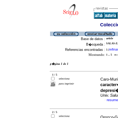
Colecció
Base de datos :
article
SALAS-ZA
B�squeda :
Referencias encontradas :
refina
5
[
Mostrando:
1 .. 5
en el
p�gina 1 de 1
1 / 5
selecciona
Caro-Murie
para imprimir
caracter
depresi�
Univ. Sal
resume
·
2 / 5
selecciona
Orozco-Go