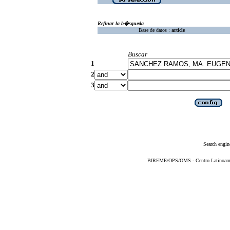
Refinar la b�squeda
Base de datos :
article
Buscar
1
2
3
Search engin
BIREME/OPS/OMS - Centro Latinoameric