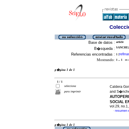
Colecció
Base de datos :
article
SANCHEZ
B�squeda :
Referencias encontradas :
refina
1
[
Mostrando:
1 .. 1
en el
p�gina 1 de 1
1 / 1
selecciona
Caldera Gon
and S�nche
para imprimir
AUTOPERC
SOCIAL E
vol.29, no.
resumen 
·
p�gina 1 de 1