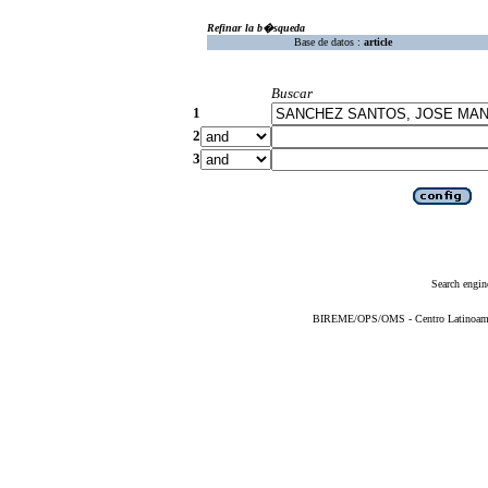
Refinar la b�squeda
Base de datos :
article
Buscar
1
2
3
Search engin
BIREME/OPS/OMS - Centro Latinoameric