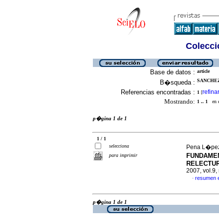
Colecció
Base de datos :
article
SANCHEZ
B�squeda :
Referencias encontradas :
refina
1
[
Mostrando:
1 .. 1
en el
p�gina 1 de 1
1 / 1
selecciona
Pena L�pez
FUNDAME
para imprimir
RELECTUR
2007, vol.9
resumen 
·
p�gina 1 de 1