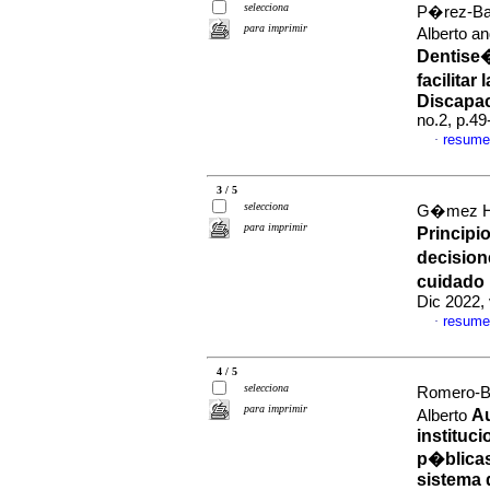
selecciona
P�rez-Baq
para imprimir
Alberto a
Dentise�
facilita
Discapac
no.2, p.4
resume
·
3 / 5
selecciona
G�mez Hen
para imprimir
Principi
decision
cuidado 
Dic 2022, 
resume
·
4 / 5
selecciona
Romero-Be
para imprimir
A
Alberto
instituc
p�blicas
sistema 