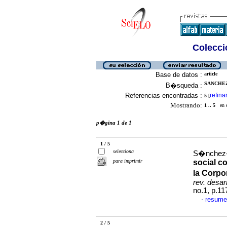
Colecció
Base de datos :
article
SANCHEZ
B�squeda :
Referencias encontradas :
refina
5
[
Mostrando:
1 .. 5
en el
p�gina 1 de 1
1 / 5
selecciona
S�nchez-A
para imprimir
social c
la Corpo
rev. desa
no.1, p.1
resume
·
2 / 5