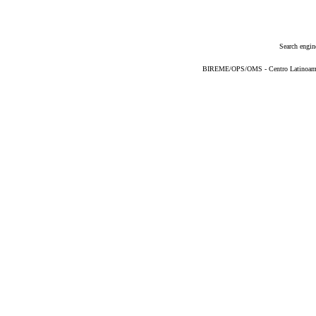
Search engin
BIREME/OPS/OMS - Centro Latinoameric