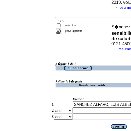
2019, vol
resume
·
5 / 5
selecciona
S�nchez-Al
para imprimir
sensibil
de salud
0121-450
resume
·
p�gina 1 de 1
Refinar la b�squeda
Base de datos :
article
Buscar
1
2
3