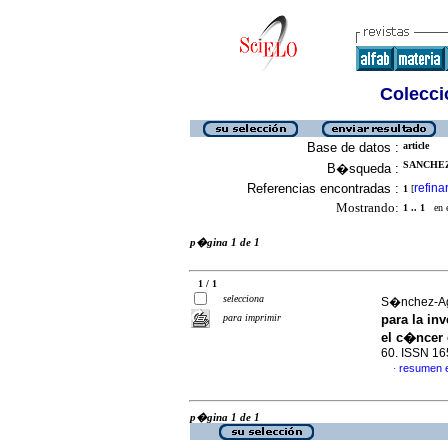
Colecció
Base de datos :
article
SANCHEZ
B�squeda :
Referencias encontradas :
refina
1
[
Mostrando:
1 .. 1
en el
p�gina 1 de 1
1 / 1
selecciona
S�nchez-Agu
para imprimir
para la in
el c�ncer
60. ISSN 1
resumen 
·
p�gina 1 de 1