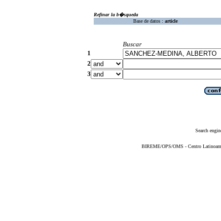
Refinar la b�squeda
Base de datos :
article
Buscar
1
2
3
Search engin
BIREME/OPS/OMS - Centro Latinoameric