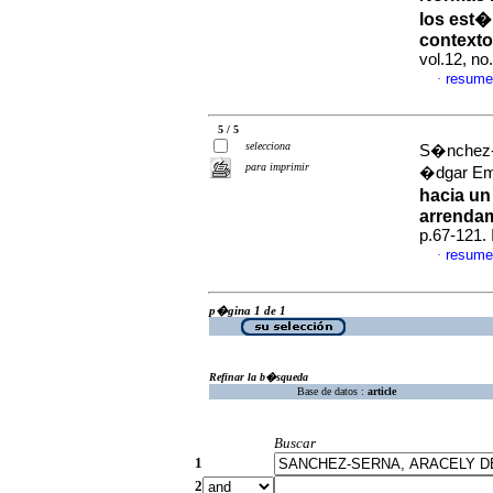
los est�
contexto
vol.12, n
resume
·
5 / 5
selecciona
S�nchez-S
para imprimir
�dgar Em
hacia un
arrenda
p.67-121.
resume
·
p�gina 1 de 1
Refinar la b�squeda
Base de datos :
article
Buscar
1
2