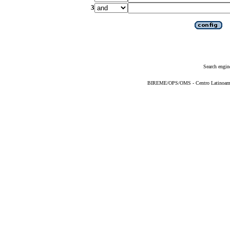
3
Search engin
BIREME/OPS/OMS - Centro Latinoameric