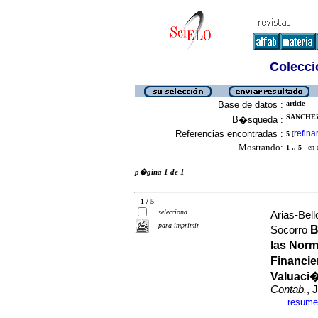
Colecció
Base de datos :
article
SANCHEZ
B�squeda :
Referencias encontradas :
refina
5
[
Mostrando:
1 .. 5
en el
p�gina 1 de 1
1 / 5
selecciona
Arias-Bel
para imprimir
B
Socorro
las Norm
Financie
Valuaci�
Contab.
, 
resume
·