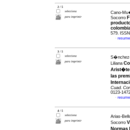
2 / 5
selecciona
Cano-Mu�o
para imprimir
F
Socorro
producto
colombi
579. ISSN
resume
·
3 / 5
selecciona
S�nchez-S
para imprimir
Co
Liliana
Arist�te
las prem
Internac
Cuad. Con
0123-147
resume
·
4 / 5
selecciona
Arias-Bel
para imprimir
V
Socorro
Normas I