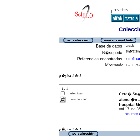
Colecció
Base de datos :
article
SANTIBA
B�squeda :
Referencias encontradas :
refina
1
[
Mostrando:
1 .. 1
en el
p�gina 1 de 1
1 / 1
selecciona
Cerd�-Su�re
atenci�n a
para imprimir
hospital G
vol.17, no.
resumen 
·
p�gina 1 de 1