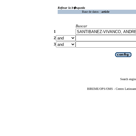
Refinar la b�squeda
Base de datos :
article
Buscar
1
2
3
Search engin
BIREME/OPS/OMS - Centro Latinoameric