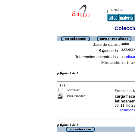
Colecció
Base de datos :
article
SARMIEN
B�squeda :
Referencias encontradas :
refina
1
[
Mostrando:
1 .. 1
en el
p�gina 1 de 1
1 / 1
selecciona
Sarmiento-
para imprimir
carga fisc
latinoamer
vol.11, no.
resumen 
·
p�gina 1 de 1