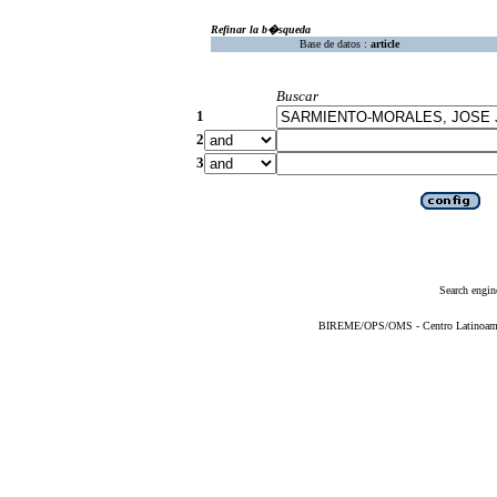
Refinar la b�squeda
Base de datos :
article
Buscar
1
2
3
Search engin
BIREME/OPS/OMS - Centro Latinoameric