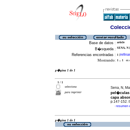
Colecció
Base de datos :
article
SENA, N [
B�squeda :
Referencias encontradas :
refina
1
[
Mostrando:
1 .. 1
en el
p�gina 1 de 1
1 / 1
selecciona
Sena, N, Ma
para imprimir
pel�culas
capa absor
p.147-152.
resumen 
·
p�gina 1 de 1