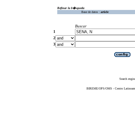
Refinar la b�squeda
Base de datos :
article
Buscar
1
2
3
Search engin
BIREME/OPS/OMS - Centro Latinoameric