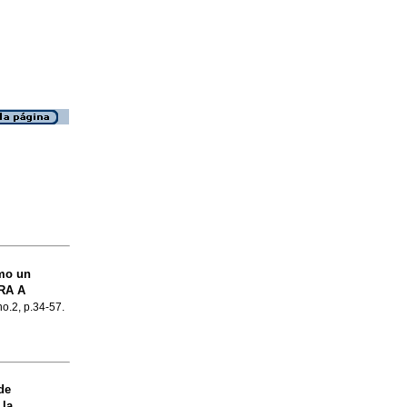
mo un
RA A
no.2, p.34-57.
de
 la