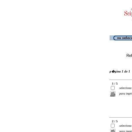
Ref
p�gina 1 de 1
1 / 5
selecciona
para impr
2 / 5
selecciona
para impr