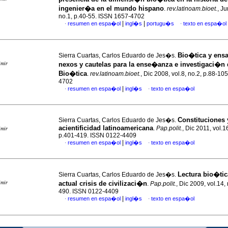
ingenier�a en el mundo hispano
.
rev.latinoam.bioet.
, Ju
no.1, p.40-55. ISSN 1657-4702
|
|
resumen en espa�ol
ingl�s
portugu�s
texto en espa�ol
·
·
Bio�tica y ens
Sierra Cuartas, Carlos Eduardo de Jes�s.
imir
nexos y cautelas para la ense�anza e investigaci�n 
Bio�tica
.
rev.latinoam.bioet.
, Dic 2008, vol.8, no.2, p.88-10
4702
|
resumen en espa�ol
ingl�s
texto en espa�ol
·
·
Constituciones 
Sierra Cuartas, Carlos Eduardo de Jes�s.
acientificidad latinoamericana
.
Pap.polit.
, Dic 2011, vol.1
imir
p.401-419. ISSN 0122-4409
|
resumen en espa�ol
ingl�s
texto en espa�ol
·
·
Lectura bio�tic
Sierra Cuartas, Carlos Eduardo de Jes�s.
imir
actual crisis de civilizaci�n
.
Pap.polit.
, Dic 2009, vol.14,
490. ISSN 0122-4409
|
resumen en espa�ol
ingl�s
texto en espa�ol
·
·