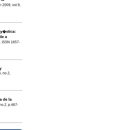
n 2009, vol.9,
ay�stica
:
de a
5. ISSN 1657-
y
6, no.2,
a de la
 no.2, p.467-