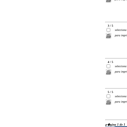
3 / 5
selecciona
para impr
4 / 5
selecciona
para impr
5 / 5
selecciona
para impr
p�gina 1 de 1