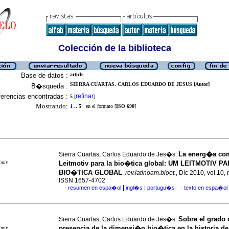
Colección de la biblioteca
Base de datos :
article
SIERRA CUARTAS, CARLOS EDUARDO DE JESUS [Autor]
B�squeda :
erencias encontradas :
refinar
5
[
]
Mostrando:
1 .. 5
en el formato [
ISO 690
]
La energ�a co
Sierra Cuartas, Carlos Eduardo de Jes�s.
imir
Leitmotiv para la bio�tica global
:
UM LEITMOTIV PA
BIO�TICA GLOBAL
.
rev.latinoam.bioet.
, Dic 2010, vol.10, 
ISSN 1657-4702
|
|
resumen en espa�ol
ingl�s
portugu�s
texto en espa�ol
·
·
Sobre el grado 
Sierra Cuartas, Carlos Eduardo de Jes�s.
presencia de la dimensi�n bio�tica en la historia de
imir